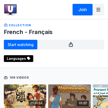
Join
COLLECTION
French - Français
Start watching
Languages 🗣️
109 VIDEOS
01:30:54
05:07