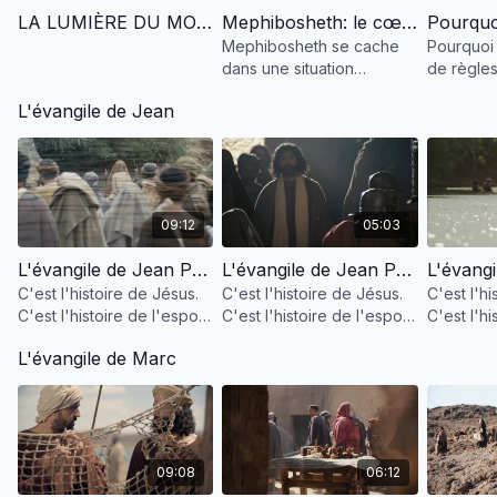
LA LUMIÈRE DU MONDE (French)
Mephibosheth: le cœur de bonté de Dieu
Mephibosheth se cache
Pourquoi D
dans une situation
de règles
désespérée. Mais sa
pourquoi 
L'évangile de Jean
rencontre avec l'ennemi
il pas fa
juré de son grand-père lui
voulons ?
redonnera-t-elle espoir?
09:12
05:03
L'évangile de Jean Partie 1
L'évangile de Jean Partie 2
C'est l'histoire de Jésus.
C'est l'histoire de Jésus.
C'est l'hi
C'est l'histoire de l'espoir
C'est l'histoire de l'espoir
C'est l'hi
pour l'humanité.
pour l'humanité.
pour l'hu
L'évangile de Marc
09:08
06:12